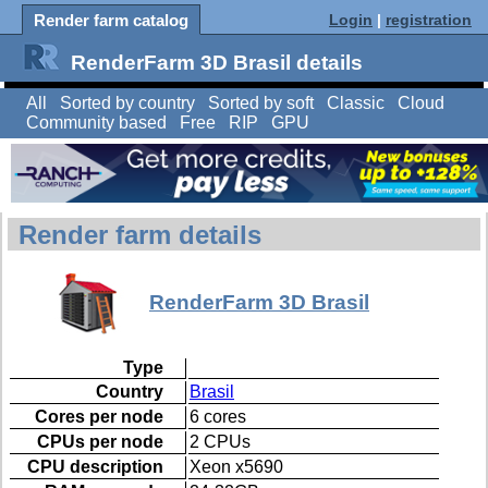
Render farm catalog
Login
|
registration
RenderFarm 3D Brasil details
All
Sorted by country
Sorted by soft
Classic
Cloud
Community based
Free
RIP
GPU
Render farm details
RenderFarm 3D Brasil
Type
Country
Brasil
Cores per node
6 cores
CPUs per node
2 CPUs
CPU description
Xeon x5690