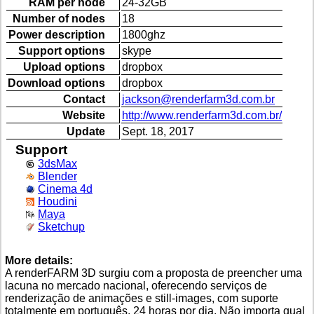
RAM per node
24-32GB
Number of nodes
18
Power description
1800ghz
Support options
skype
Upload options
dropbox
Download options
dropbox
Contact
jackson@renderfarm3d.com.br
Website
http://www.renderfarm3d.com.br/
Update
Sept. 18, 2017
Support
3dsMax
Blender
Cinema 4d
Houdini
Maya
Sketchup
More details:
A renderFARM 3D surgiu com a proposta de preencher uma
lacuna no mercado nacional, oferecendo serviços de
renderização de animações e still-images, com suporte
totalmente em português, 24 horas por dia. Não importa qual